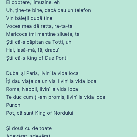
Elicoptere, limuzine, eh
Uh,
ține
-te bine, dacă
dau
un
telefon
Vin băieții după tine
Vocea mea dă retta, ra-ta-ta
Maricoca îmi menține silueta, ta
Știi
că
-s căpitan ca Totti, uh
Hai,
lasă
-
mă
, fă, dracu’
Știi
că
-s King of Due Ponti
Dubai și Paris, livin’ la vida loca
Îți
dau
viața
ca un
vis
, livin’ la vida loca
Roma, Napoli, livin’ la vida loca
Te
duc
cum ți-am promis, livin’ la vida loca
Punch
Pot,
că
sunt King of Nordului
Și
două
cu
de
toate
Adevărat, adevărat