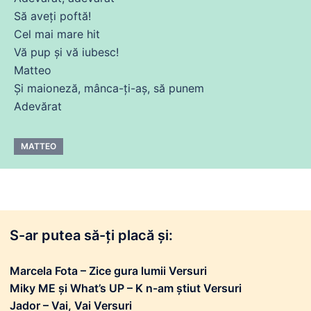
Să
aveți poftă!
Cel mai mare hit
Vă pup și vă
iubesc
!
Matteo
Și
maioneză, mânca-ți-aș, să punem
Adevărat
MATTEO
S-ar putea să-ți placă și:
Marcela Fota – Zice gura lumii Versuri
Miky ME și What’s UP – K n-am știut Versuri
Jador – Vai, Vai Versuri