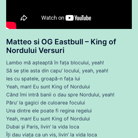
Matteo si OG Eastbull – King of
Nordului Versuri
Lambo
mă
așteaptă în fața blocului, yeah!
Să
se
știe
asta
din
capu’ locului, yeah, yeah!
Ies
cu
spatele, groapă-n fața lui
Yeah,
man
! Eu sunt King of Nordului
Când îmi intră
banii
o
dau
spre Nordului, yeah!
Păru’ la gagici
de
culoarea
focului
Una
dintre
ele
poate
fi
regina regelui
Yeah,
man
! Eu sunt King of Nordului
Dubai și Paris, livin’ la vida loca
Îți
dau
viața
ca un
vis
, livin’ la vida loca