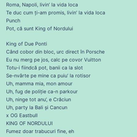
Roma, Napoli, livin’ la vida loca
Te
duc
cum ți-am promis, livin’ la vida loca
Punch
Pot,
că
sunt King of Nordului
King of Due Ponti
Când cobor
din
bloc, urc direct în Porsche
Eu nu merg pe
jos
,
calc
pe covor Vuitton
Totu-i fiindcă pot,
banii
ca la slot
Se-nvârte pe
mine
ca puiu’ la rotisor
Uh, mamma mia, mon amour
Uh,
fug
de
poliție ca-n parkour
Uh, ninge
tot
anu’, e Crăciun
Uh, party la Bali și Cancun
x OG Eastbull
KING OF NORDULUI
Fumez doar trabucuri fine, eh