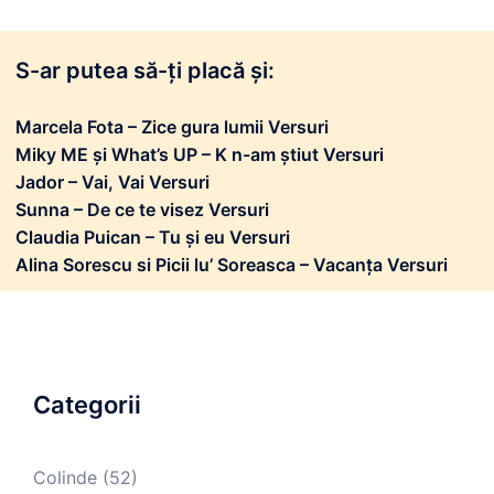
S-ar putea să-ți placă și:
Marcela Fota – Zice gura lumii Versuri
Miky ME și What’s UP – K n-am știut Versuri
Jador – Vai, Vai Versuri
Sunna – De ce te visez Versuri
Claudia Puican – Tu și eu Versuri
Alina Sorescu si Picii lu’ Soreasca – Vacanța Versuri
Categorii
Colinde
(52)