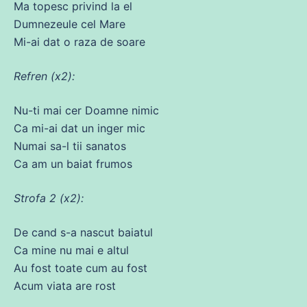
Ma topesc privind la el
Dumnezeule cel Mare
Mi-
ai
dat
o raza
de
soare
Refren (x2):
Nu
-ti mai cer Doamne nimic
Ca
mi-
ai
dat
un inger
mic
Numai
sa
-l tii sanatos
Ca
am un baiat frumos
Strofa 2 (x2):
De
cand
s-a nascut baiatul
Ca
mine
nu mai e altul
Au
fost
toate cum au
fost
Acum
viata are rost