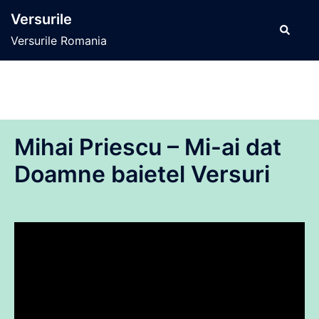
Sari
Versurile
la
Caută
Versurile Romania
conținut
Mihai Priescu – Mi-ai dat
Doamne baietel Versuri