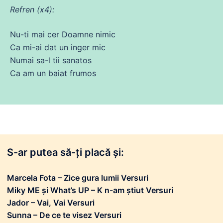
Refren (x4):
Nu
-ti mai cer Doamne nimic
Ca
mi-
ai
dat
un inger
mic
Numai
sa
-l tii sanatos
Ca
am un baiat frumos
S-ar putea să-ți placă și:
Marcela Fota – Zice gura lumii Versuri
Miky ME și What’s UP – K n-am știut Versuri
Jador – Vai, Vai Versuri
Sunna – De ce te visez Versuri