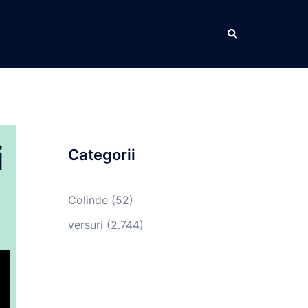
Caută
i
Categorii
Colinde
(52)
versuri
(2.744)