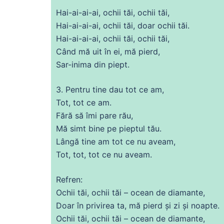
Hai-
ai
-
ai
-
ai
, ochii tăi, ochii tăi,
Hai-
ai
-
ai
-
ai
, ochii tăi, doar ochii tăi.
Hai-
ai
-
ai
-
ai
, ochii tăi, ochii tăi,
Când
mă
uit în ei,
mă
pierd,
Sar-
inima
din
piept.
3. Pentru tine
dau
tot
ce
am,
Tot
,
tot
ce
am.
Fără să îmi
pare
rău,
Mă
simt bine pe pieptul tău.
Lângă tine am
tot
ce
nu aveam,
Tot
,
tot
,
tot
ce
nu aveam.
Refren:
Ochii tăi, ochii tăi – ocean
de
diamante,
Doar în privirea ta,
mă
pierd și zi și
noapte
.
Ochii tăi, ochii tăi – ocean
de
diamante,