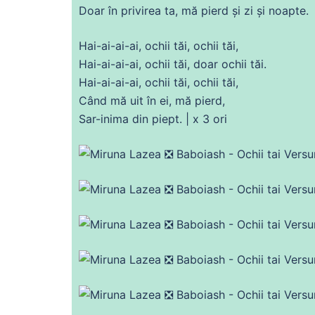
Doar în privirea ta,
mă
pierd și zi și
noapte
.
Hai-
ai
-
ai
-
ai
, ochii tăi, ochii tăi,
Hai-
ai
-
ai
-
ai
, ochii tăi, doar ochii tăi.
Hai-
ai
-
ai
-
ai
, ochii tăi, ochii tăi,
Când
mă
uit în ei,
mă
pierd,
Sar-
inima
din
piept. | x 3 ori