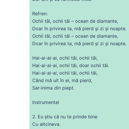
Refren:
Ochii tăi, ochii tăi – ocean
de
diamante,
Doar în privirea ta,
mă
pierd și zi și
noapte
.
Ochii tăi, ochii tăi – ocean
de
diamante,
Doar în privirea ta,
mă
pierd și zi și
noapte
.
Hai-
ai
-
ai
-
ai
, ochii tăi, ochii tăi,
Hai-
ai
-
ai
-
ai
, ochii tăi, doar ochii tăi.
Hai-
ai
-
ai
-
ai
, ochii tăi, ochii tăi,
Când
mă
uit în ei,
mă
pierd,
Sar-
inima
din
piept.
Instrumental
2. Eu știu
că
nu te prinde bine
Cu altcineva.