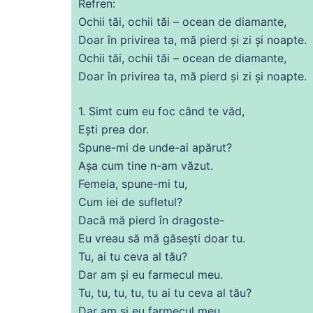
Refren:
Ochii tăi, ochii tăi – ocean
de
diamante,
Doar în privirea ta,
mă
pierd și zi și
noapte
.
Ochii tăi, ochii tăi – ocean
de
diamante,
Doar în privirea ta,
mă
pierd și zi și
noapte
.
1. Simt cum eu
foc
când te văd,
Ești
prea
dor.
Spune-mi
de
unde-
ai
apărut?
Așa cum tine n-am văzut.
Femeia,
spune
-mi tu,
Cum iei
de
sufletul?
Dacă
mă
pierd în dragoste-
Eu vreau să
mă
găsești doar tu.
Tu
,
ai
tu
ceva
al tău?
Dar am și eu farmecul meu.
Tu
, tu, tu, tu, tu
ai
tu
ceva
al tău?
Dar am și eu farmecul meu.