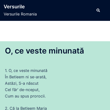
Sari
Versurile
la
Caută
Versurile Romania
conținut
O, ce veste minunată
1. O,
ce
veste minunată
În Betleem ni
se
-arată,
Astăzi, S-a născut
Cel făr’
de
-nceput,
Cum au spus prorocii.
2.
Că
la Betleem Maria