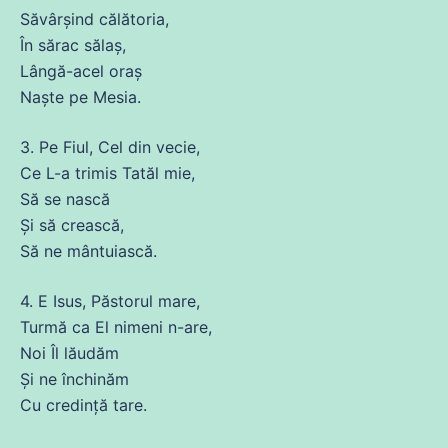
Săvârşind călătoria,
În sărac sălaș,
Lângă-acel oraş
Naşte pe Mesia.
3.
Pe
Fiul, Cel
din
vecie,
Ce L-a trimis Tatăl mie,
Să
se
nască
Şi să crească,
Să
ne
mântuiască.
4. E Isus, Păstorul mare,
Turmă ca El
nimeni
n-are,
Noi Îl lăudăm
Şi
ne
închinăm
Cu credinţă
tare
.