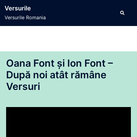
Sari
Versurile
la
Caută
Versurile Romania
conținut
Oana Font și Ion Font –
După noi atât rămâne
Versuri