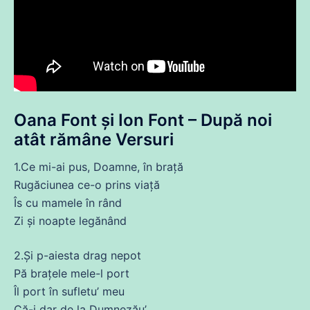
Oana Font și Ion Font – După noi
atât rămâne Versuri
1.Ce mi-
ai
pus, Doamne, în brață
Rugăciunea
ce
-o prins viață
Îs
cu
mamele în rând
Zi și
noapte
legănând
2.
Și
p-aiesta drag nepot
Pă brațele mele-l port
Îl port în sufletu’ meu
Că
-i dar
de
la Dumnezău’