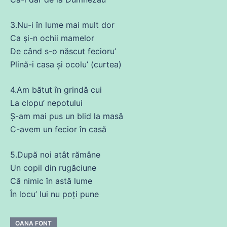
3.
Nu
-i în
lume
mai mult dor
Ca
și-n ochii mamelor
De când s-o născut fecioru’
Plină-i
casa
și ocolu’ (curtea)
4.
Am
bătut în grindă cui
La clopu’ nepotului
Ș-am mai pus un blid la masă
C-avem un fecior în casă
5.După noi atât rămâne
Un copil
din
rugăciune
Că
nimic în astă
lume
În locu’ lui nu
poți
pune
OANA FONT