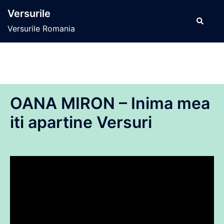
Sari
Versurile
la
Caută
Versurile Romania
conținut
OANA MIRON – Inima mea
iti apartine Versuri