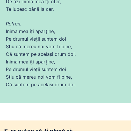
De azi
inima
mea îți ofer,
Te
iubesc
până la cer.
Refren:
Inima
mea îți aparține,
Pe
drumul
vieții suntem
doi
Știu
că
mereu
noi
vom
fi
bine,
Că
suntem pe același
drum
doi
.
Inima
mea îți aparține,
Pe
drumul
vieții suntem
doi
Știu
că
mereu
noi
vom
fi
bine,
Că
suntem pe același
drum
doi
.