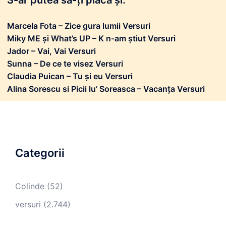
S-ar putea să-ți placă și:
Marcela Fota – Zice gura lumii Versuri
Miky ME și What’s UP – K n-am știut Versuri
Jador – Vai, Vai Versuri
Sunna – De ce te visez Versuri
Claudia Puican – Tu și eu Versuri
Alina Sorescu si Picii lu’ Soreasca – Vacanța Versuri
Categorii
Colinde
(52)
versuri
(2.744)