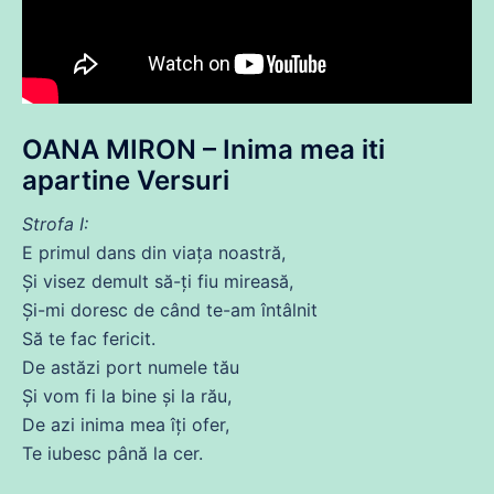
OANA MIRON –
Inima
mea iti
apartine Versuri
Strofa I:
E primul dans
din
viața
noastră,
Și
visez demult să-ți fiu mireasă,
Și
-mi
doresc
de
când te-am întâlnit
Să
te fac
fericit
.
De astăzi port
numele
tău
Și
vom
fi
la bine și la rău,
De azi
inima
mea îți ofer,
Te
iubesc
până la cer.