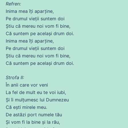
Refren:
Inima
mea îți aparține,
Pe
drumul
vieții suntem
doi
Știu
că
mereu
noi
vom
fi
bine,
Că
suntem pe același
drum
doi
.
Inima
mea îți aparține,
Pe
drumul
vieții suntem
doi
Știu
că
mereu
noi
vom
fi
bine,
Că
suntem pe același
drum
doi
.
Strofa II:
În anii
care
vor veni
La fel
de
mult eu te
voi
iubi,
Și
îi mulțumesc lui Dumnezeu
Că
ești mirele meu.
De astăzi port
numele
tău
Și
vom
fi
la bine și la rău,