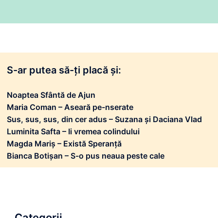
S-ar putea să-ți placă și:
Noaptea Sfântă de Ajun
Maria Coman – Aseară pe-nserate
Sus, sus, sus, din cer adus – Suzana și Daciana Vlad
Luminita Safta – Ii vremea colindului
Magda Mariș – Există Speranță
Bianca Botișan – S-o pus neaua peste cale
Categorii