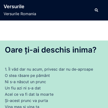
Sari
Versurile
la
Caută
Versurile Romania
conținut
Oare ți-ai deschis inima?
1. Îl văd dar nu
acum
, privesc dar nu
de
-aproape
O
stea
răsare pe pământ
Ni s-a născut un prunc
Un fiu azi ni s-a
dat
Acel
ce
va
fi
dat
la moarte
Și
-acest prunc
va
purta
Vina mea și vina ta