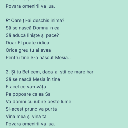
Povara omenirii
va
lua
.
R:
Oare ți-
ai
deschis
inima
?
Să
se
nască Domnu-n
ea
Să
aducă liniște și pace?
Doar El poate ridica
Orice greu tu
ai
avea
Pentru tine S-a născut Mesia. .
2.
Și
tu Betleem,
daca
-
ai
știi
ce
mare har
Să
se
nască Mesia în tine
E acel
ce
va
-nvăța
Pe
popoare calea Sa
Va domni
cu
iubire
peste
lume
Și
-acest prunc
va
purta
Vina mea și vina ta
Povara omenirii
va
lua
.