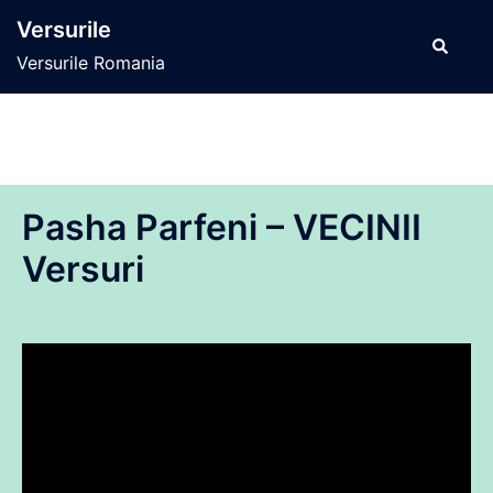
Sari
Versurile
la
Caută
Versurile Romania
conținut
Pasha Parfeni – VECINII
Versuri