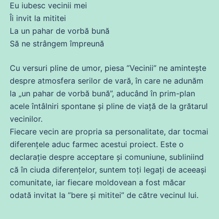
Eu
iubesc
vecinii mei
Îi invit la mititei
La un pahar
de
vorbă
bună
Să
ne
strângem împreună
Cu versuri pline
de
umor, piesa ”Vecinii”
ne
amintește
despre atmosfera serilor
de
vară, în
care
ne
adunăm
la „un pahar
de
vorbă
bună
”, aducând în prim-plan
acele întâlniri spontane și pline
de
viață
de
la grătarul
vecinilor.
Fiecare vecin are propria
sa
personalitate, dar tocmai
diferențele aduc farmec acestui proiect. Este o
declarație despre acceptare și comuniune, subliniind
că
în ciuda diferențelor, suntem toți legați
de
aceeași
comunitate, iar fiecare moldovean a
fost
măcar
odată invitat la ”bere și mititei”
de
către vecinul lui.