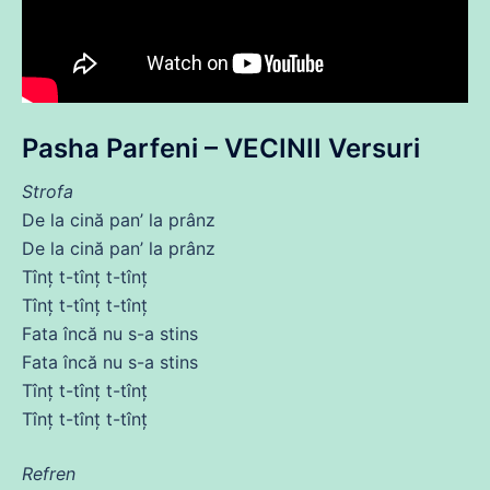
Pasha Parfeni – VECINII Versuri
Strofa
De la cină pan’ la prânz
De la cină pan’ la prânz
Tînț t-tînț t-tînț
Tînț t-tînț t-tînț
Fata
încă
nu s-a stins
Fata
încă
nu s-a stins
Tînț t-tînț t-tînț
Tînț t-tînț t-tînț
Refren