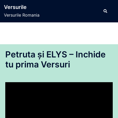
Sari
Versurile
la
Caută
Versurile Romania
conținut
Petruta și ELYS – Inchide
tu prima Versuri