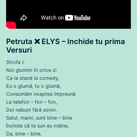
Petruta ❌ ELYS – Inchide tu
prima
Versuri
Strofa I:
Noi glumim în orice zi
Ca
la stand la comedy,
Eu o glumă, tu o glumă,
Consumăm noaptea împreună
La
telefon
– fon – fon,
Doi nebuni
fără
somn.
Salut, mami, sunt bine – bine
Închide
că
te sun eu
mâine
,
Da, bine – bine,