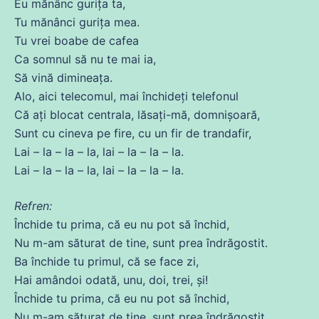
Eu mănânc gurița ta,
Tu
mănânci gurița mea.
Tu
vrei boabe
de
cafea
Ca
somnul să nu te mai ia,
Să
vină dimineața.
Alo, aici telecomul, mai închideți telefonul
Că
ați blocat centrala, lăsați-
mă
, domnișoară,
Sunt
cu
cineva
pe fire,
cu
un fir
de
trandafir,
Lai – la – la – la, lai – la – la – la.
Lai – la – la – la, lai – la – la – la.
Refren:
Închide tu
prima
,
că
eu nu pot să închid,
Nu
m-am săturat
de
tine, sunt
prea
îndrăgostit.
Ba închide tu primul,
că
se
face zi,
Hai amândoi odată, unu,
doi
, trei, și!
Închide tu
prima
,
că
eu nu pot să închid,
Nu
m-am săturat
de
tine, sunt
prea
îndrăgostit.