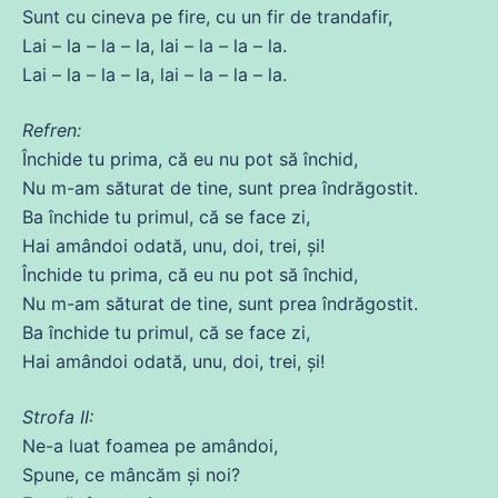
Sunt
cu
cineva
pe fire,
cu
un fir
de
trandafir,
Lai – la – la – la, lai – la – la – la.
Lai – la – la – la, lai – la – la – la.
Refren:
Închide tu
prima
,
că
eu nu pot să închid,
Nu
m-am săturat
de
tine, sunt
prea
îndrăgostit.
Ba închide tu primul,
că
se
face zi,
Hai amândoi odată, unu,
doi
, trei, și!
Închide tu
prima
,
că
eu nu pot să închid,
Nu
m-am săturat
de
tine, sunt
prea
îndrăgostit.
Ba închide tu primul,
că
se
face zi,
Hai amândoi odată, unu,
doi
, trei, și!
Strofa II:
Ne-a luat foamea pe amândoi,
Spune,
ce
mâncăm și noi?