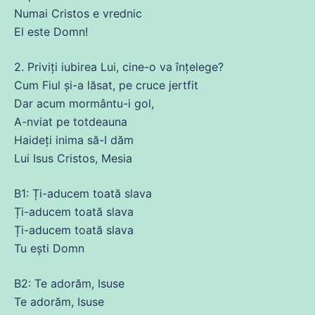
Numai Cristos e vrednic
El este Domn!
2. Priviți
iubirea
Lui, cine-o
va
înțelege?
Cum Fiul și-a lăsat, pe cruce jertfit
Dar
acum
mormântu-i gol,
A-nviat pe totdeauna
Haideți
inima
să-I dăm
Lui Isus Cristos, Mesia
B1: Ți-aducem toată slava
Ți-aducem toată slava
Ți-aducem toată slava
Tu
ești Domn
B2: Te adorăm, Isuse
Te adorăm, Isuse