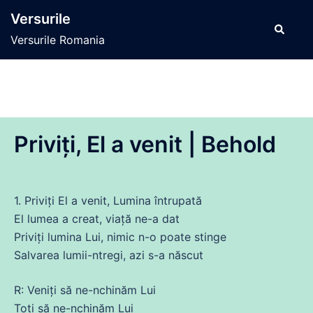
Sari
Versurile
la
Caută
Versurile Romania
conținut
Priviți, El a venit | Behold
1. Priviți El a
venit
, Lumina întrupată
El
lumea
a creat, viață
ne
-a
dat
Priviți lumina Lui, nimic n-o poate stinge
Salvarea lumii-ntregi, azi s-a născut
R: Veniți să
ne
-nchinăm Lui
Toți să
ne
-nchinăm Lui