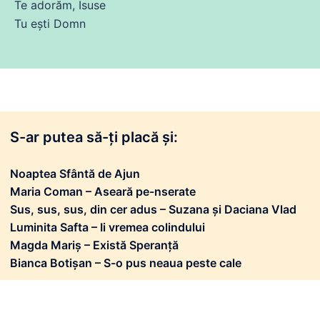
Te adorăm, Isuse
Tu
ești Domn
S-ar putea să-ți placă și:
Noaptea Sfântă de Ajun
Maria Coman – Aseară pe-nserate
Sus, sus, sus, din cer adus – Suzana și Daciana Vlad
Luminita Safta – Ii vremea colindului
Magda Mariș – Există Speranță
Bianca Botișan – S-o pus neaua peste cale