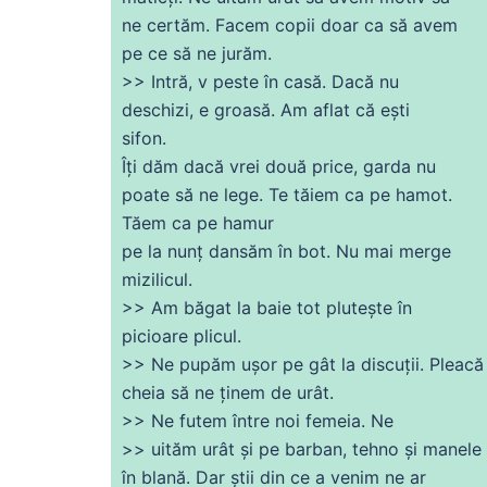
ne
certăm. Facem copii doar ca să avem
pe
ce
să
ne
jurăm.
>> Intră, v
peste
în casă. Dacă nu
deschizi, e groasă.
Am
aflat
că
ești
sifon.
Îți
dăm dacă vrei două price,
garda
nu
poate să
ne
lege. Te tăiem ca pe hamot.
Tăem ca pe hamur
pe la nunț dansăm în bot.
Nu
mai
merge
mizilicul.
>>
Am
băgat la baie
tot
plutește în
picioare plicul.
>> Ne pupăm ușor pe gât la discuții. Pleacă
cheia să
ne
ținem
de
urât.
>> Ne futem între noi femeia. Ne
>> uităm urât și pe barban, tehno și manele
în
blană
. Dar știi
din
ce
a venim
ne
ar