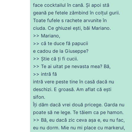
face cocktailul în cană.
Și
apoi stă
geană pe fetele zâmbind în colțul gurii.
Toate fufele s rachete arvunite în
ciuda. Ce ghiuzel ești, băi Mariano.
>> Mariano,
>> câ te duce fă papucii
e
cadou
de
la Giuseppe?
>> Știe
că
ți
fi
cucii.
>> Te
ai
uitat pe nevasta mea? Bă,
>> intră fă
intră vere
peste
tine în casă dacă nu
deschizi. E groasă.
Am
aflat
că
ești
sifon.
Îți
dăm dacă vrei două pricege. Garda nu
poate să
ne
lege. Te tăiem ca pe hamon.
>> Bă, eu dacă zic
ceva
așa
e, eu nu fac,
eu nu
dorm
. Mie nu mi place
cu
markerul,