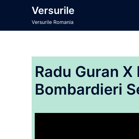
Sari
Versurile
la
conținut
Versurile Romania
Radu Guran X F
Bombardieri Se