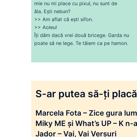
mie nu mi place
cu
pixul, nu sunt
de
ăla. Ești nebun?
>>
Am
aflat
că
ești sifon.
>> Aoleu!
Îți
dăm dacă vrei două bricege. Garda nu
poate să
ne
lege. Te tăiem ca pe hamon.
S-ar putea să-ți placă 
Marcela Fota – Zice gura lumi
Miky ME și What’s UP – K n-a
Jador – Vai, Vai Versuri