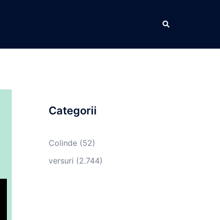
Caută
Categorii
Colinde
(52)
versuri
(2.744)