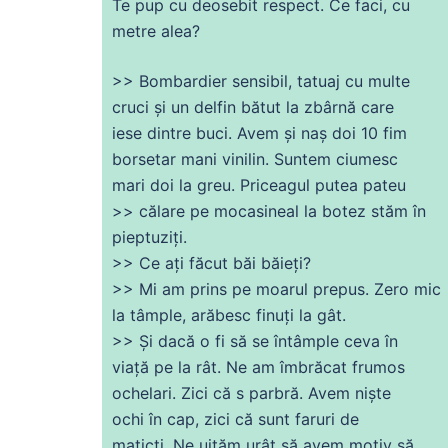
Te pup
cu
deosebit respect. Ce faci,
cu
metre alea?
>> Bombardier sensibil, tatuaj
cu
multe
cruci și un delfin bătut la zbârnă
care
iese
dintre
buci. Avem și naș
doi
10 fim
borsetar mani vinilin.
Suntem
ciumesc
mari
doi
la greu. Priceagul putea pateu
>> călare pe mocasineal la botez stăm în
pieptuziți.
>> Ce ați făcut băi băieți?
>> Mi am prins pe moarul prepus. Zero
mic
la tâmple, arăbesc finuți la gât.
>>
Și
dacă o
fi
să
se
întâmple
ceva
în
viață pe la rât. Ne am îmbrăcat frumos
ochelari. Zici
că
s parbră. Avem niște
ochi în cap, zici
că
sunt faruri
de
maticți. Ne uităm urât să avem motiv să