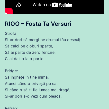
RIOO – Fosta Ta Versuri
Strofa I:
Și
-ar dori să mergi pe
drumul
tău desculț,
Să
calci pe cioburi
sparte
,
Să
ai
parte
de
zero fericire,
C-
ai
dat
-o la o
parte
.
Bridge:
Să
înghețe în tine
inima
,
Atunci când o privești pe
ea
,
Și
când o să-ți fie
lumea
mai
dragă
,
Și
-ar dori s-o vezi cum pleacă.
Refren: