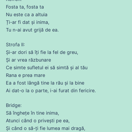
Fosta ta, fosta ta
Nu
este ca a altuia
Ți-ar
fi
dat
și
inima
,
Tu
n-
ai
avut grijă
de
ea
.
Strofa II:
Și
-ar dori să îți fie la fel
de
greu,
Și
ar vrea răzbunare
Ce simte sufletul ei să simtă și al tău
Rana e
prea
mare
Ea a
fost
lângă tine la rău și la bine
Ai
dat
-o la o
parte
, i-
ai
furat
din
fericire.
Bridge:
Să
înghețe în tine
inima
,
Atunci când o privești pe
ea
,
Și
când o să-ți fie
lumea
mai
dragă
,