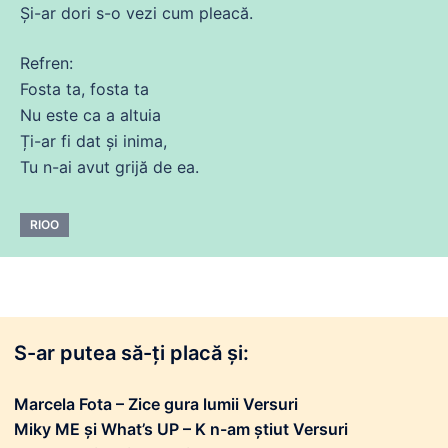
Și
-ar dori s-o vezi cum pleacă.
Refren:
Fosta ta, fosta ta
Nu
este ca a altuia
Ți-ar
fi
dat
și
inima
,
Tu
n-
ai
avut grijă
de
ea
.
RIOO
S-ar putea să-ți placă și:
Marcela Fota – Zice gura lumii Versuri
Miky ME și What’s UP – K n-am știut Versuri