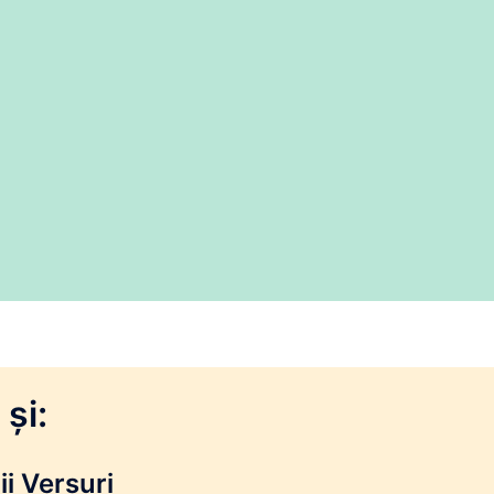
și:
i Versuri