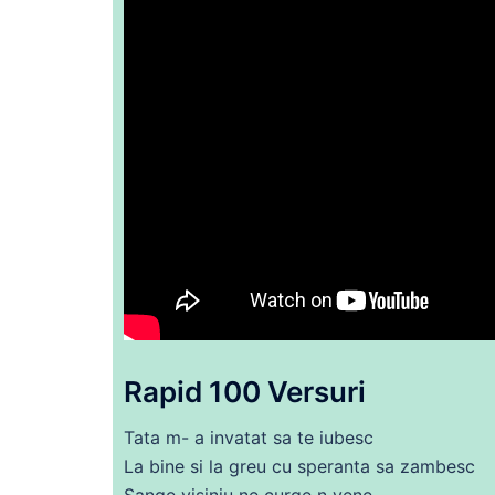
Rapid 100 Versuri
Tata m- a invatat
sa
te
iubesc
La bine si la greu
cu
speranta
sa
zambesc
Sange visiniu
ne
curge n vene