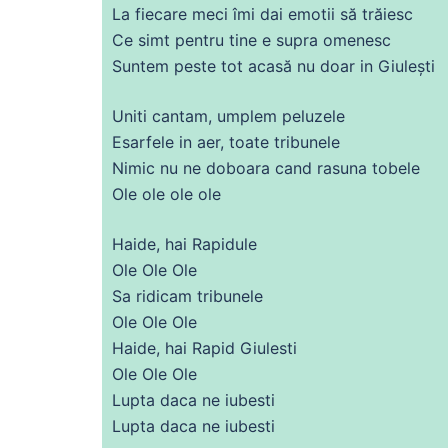
La fiecare meci îmi
dai
emotii să trăiesc
Ce simt pentru tine e supra omenesc
Suntem
peste
tot
acasă nu doar in Giulești
Uniti cantam, umplem peluzele
Esarfele in aer, toate tribunele
Nimic nu
ne
doboara
cand
rasuna tobele
Ole ole ole ole
Haide, hai Rapidule
Ole Ole Ole
Sa ridicam tribunele
Ole Ole Ole
Haide, hai Rapid Giulesti
Ole Ole Ole
Lupta
daca
ne
iubesti
Lupta
daca
ne
iubesti