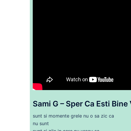
Sami G – Sper
Ca
Esti Bine 
sunt si momente grele nu o
sa
zic ca
nu sunt
sunt si
zile
in
care
nu vreau
sa