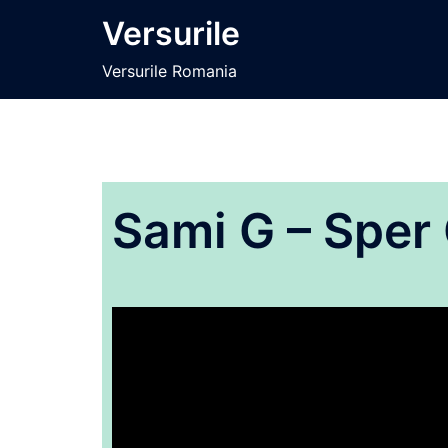
Sari
Versurile
la
conținut
Versurile Romania
Sami G – Sper 