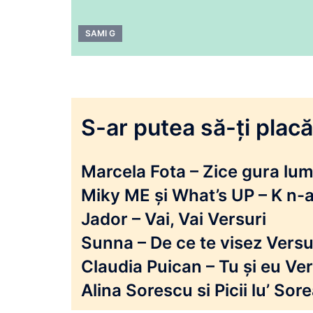
SAMI G
S-ar putea să-ți placă 
Marcela Fota – Zice gura lumi
Miky ME și What’s UP – K n-a
Jador – Vai, Vai Versuri
Sunna – De ce te visez Versu
Claudia Puican – Tu și eu Ver
Alina Sorescu si Picii lu’ So