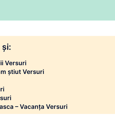
și:
i Versuri
m știut Versuri
ri
suri
reasca – Vacanța Versuri