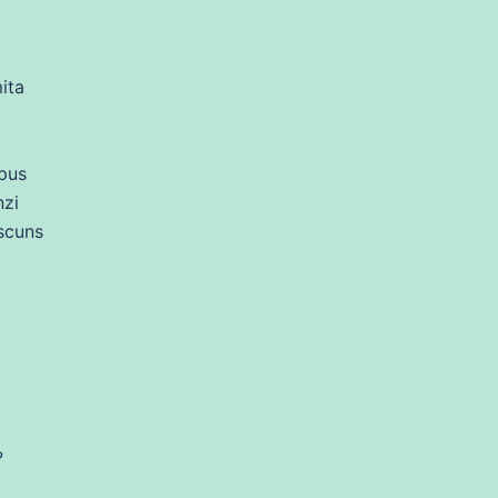
mita
pus
zi
scuns
?