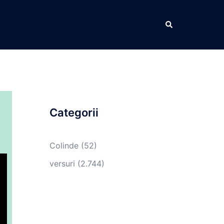
Caută
i
Categorii
Colinde
(52)
versuri
(2.744)