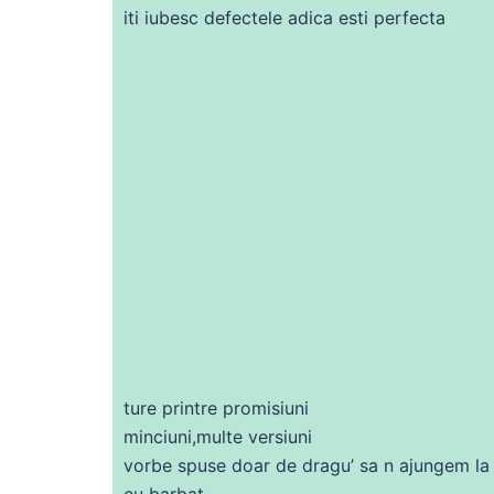
iti
iubesc
defectele adica esti perfecta
ture printre promisiuni
minciuni,
multe
versiuni
vorbe
spuse doar
de
dragu’
sa
n ajungem la
eu barbat