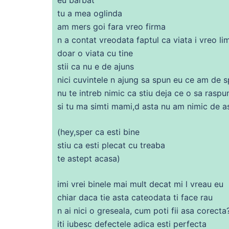
tu a mea oglinda
am mers goi
fara
vreo firma
n a contat vreodata faptul ca viata i vreo li
doar o viata
cu
tine
stii ca nu e
de
ajuns
nici cuvintele n ajung
sa
spun eu
ce
am
de
s
nu te intreb nimic ca stiu deja
ce
o
sa
raspun
si tu
ma
simti mami,d
asta
nu am nimic
de
a
(hey,sper ca esti bine
stiu ca esti plecat
cu
treaba
te astept acasa)
imi vrei binele mai mult
decat
mi l vreau eu
chiar
daca
tie
asta
cateodata ti face
rau
n
ai
nici o greseala, cum poti
fii
asa corecta
iti
iubesc
defectele adica esti perfecta