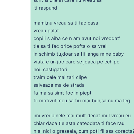
‘ti raspund
mami,nu vreau
sa
ti fac
casa
vreau palat
copiii s aiba
ce
n am avut noi vreodat’
tie
sa
ti fac orice pofta o
sa
vrei
in
schimb
tu,doar
sa
fii
langa
mine
baby
viata e un joc
care
se
joaca pe echipe
noi, castigatori
traim
cele
mai tari clipe
salveaza
ma
de
strada
fa
ma
sa
simt
foc
in piept
fii
motivul meu
sa
fiu mai bun,
sa
nu
ma
leg
imi vrei binele mai mult
decat
mi l vreau eu
chiar
daca
tie
asta
cateodata ti face
rau
n
ai
nici o greseala, cum poti
fii
asa corecta