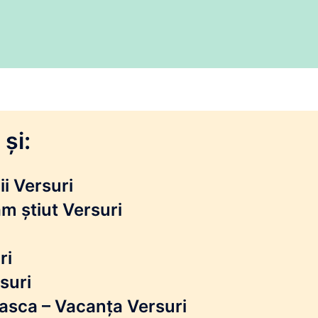
și:
i Versuri
m știut Versuri
ri
suri
reasca – Vacanța Versuri