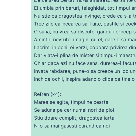
El umbla prin baruri, teleghidat,
tot
timpul an
Nu
stie ca dragostea invinge,
crede
ca s-a t
Trec
zile
ea
-ncearca
sa
-l uite, pastile si coc
O suna, nu vrea
sa
discute, gandurile-ncep 
Amintiri nevrute, imagini
cu
el, oare o
sa
mai 
Lacrimi in ochii ei verzi,
coboara
privirea
din
Dar viata-i plina
de
mister si timpu-i maest
Chiar
daca
azi nu face sens,
durerea
-i facu
Invata rabdarea, pune-o
sa
creeze un loc un
Inchide ochii, inspira adanc o clipa
ce
tine o 
Refren (x4):
Marea
se
agita, timpul
ne
cearta
Se aduna pe cer numai nori
de
ploi
Stiu
doare
cumplit, dragostea iarta
N-o
sa
mai gasesti curand ca noi