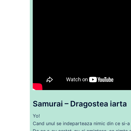
Samurai – Dragostea iarta
Yo!
Cand unul
se
indeparteaza nimic
din
ce
si-a
De
ce
s-au certat, nu-si amintesc,
ea
simte d