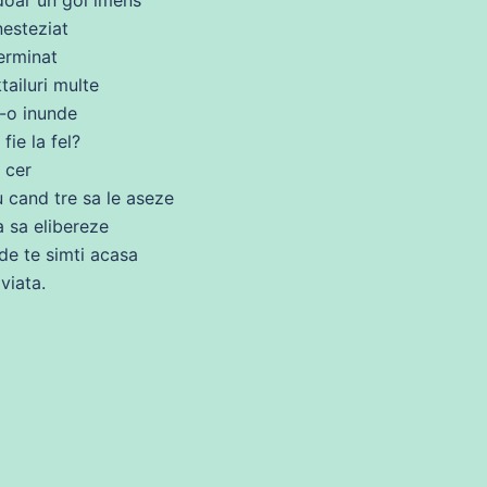
esteziat
erminat
ktailuri
multe
s-o inunde
fie la fel?
cer
ru
cand
tre
sa
le aseze
ta
sa
elibereze
de te simti acasa
viata.