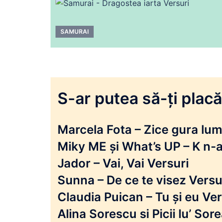
SAMURAI
S-ar putea să-ți placă 
Marcela Fota – Zice gura lumi
Miky ME și What’s UP – K n-a
Jador – Vai, Vai Versuri
Sunna – De ce te visez Versu
Claudia Puican – Tu și eu Ver
Alina Sorescu si Picii lu’ So