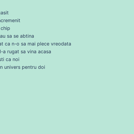
asit
ncremenit
 chip
cau
sa
se
abtina
rat ca n-o
sa
mai plece vreodata
l-a rugat
sa
vina acasa
ti ca noi
un univers pentru
doi