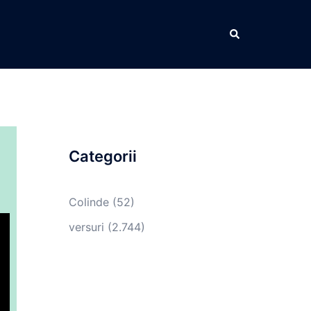
Caută
Categorii
Colinde
(52)
versuri
(2.744)