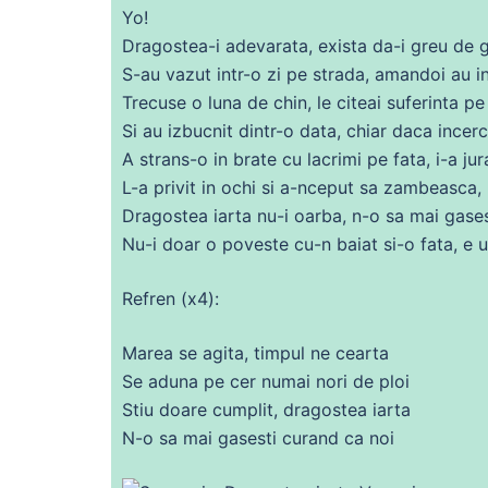
Yo!
Dragostea-i adevarata, exista da-i greu
de
g
S-au vazut intr-o zi pe strada, amandoi au i
Trecuse o luna
de
chin, le citeai suferinta pe
Si au izbucnit dintr-o data,
chiar
daca
incer
A strans-o in
brate
cu
lacrimi pe
fata
, i-a ju
L-a privit in ochi si a-nceput
sa
zambeasca, 
Dragostea iarta nu-i oarba, n-o
sa
mai gases
Nu
-i doar o poveste
cu
-n baiat si-o
fata
, e 
Refren (x4):
Marea
se
agita, timpul
ne
cearta
Se aduna pe cer numai nori
de
ploi
Stiu
doare
cumplit, dragostea iarta
N-o
sa
mai gasesti curand ca noi