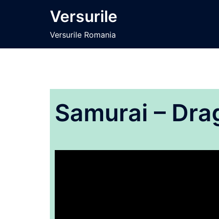
Sari
Versurile
la
conținut
Versurile Romania
Samurai – Drag