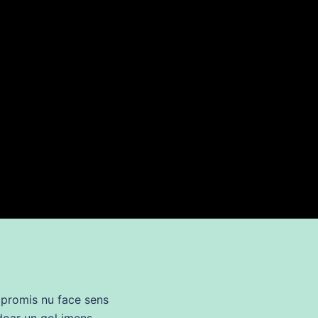
 promis nu face sens
oar un gol imens