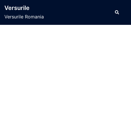
Sari
Versurile
la
Caută
Versurile Romania
conținut