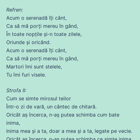
Refren:
Acum
o serenadă îți cânt,
Ca
să
mă
porți
mereu
în gând,
În toate nopțile și-n toate zilele,
Oriunde și oricând.
Acum
o serenadă îți cânt,
Ca
să
mă
porți
mereu
în gând,
Martori îmi sunt stelele,
Tu
îmi furi
visele
.
Strofa II:
Cum
se
simte mirosul teilor
Într-o zi
de
vară, un cântec
de
chitară.
Oricât aș încerca, n-aș putea schimba cum bate
inima
,
Inima
mea și a ta, doar a mea și a ta, legate pe vecie.
Oricât aș încerca, n-aș putea schimba
ce
simte
inima
,