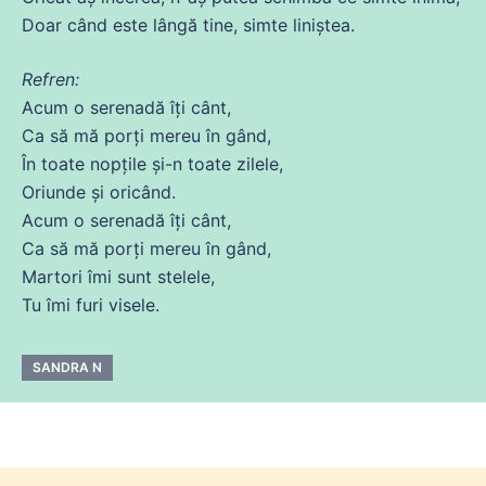
Doar când este lângă tine, simte liniștea.
Refren:
Acum
o serenadă îți cânt,
Ca
să
mă
porți
mereu
în gând,
În toate nopțile și-n toate zilele,
Oriunde și oricând.
Acum
o serenadă îți cânt,
Ca
să
mă
porți
mereu
în gând,
Martori îmi sunt stelele,
Tu
îmi furi
visele
.
SANDRA N