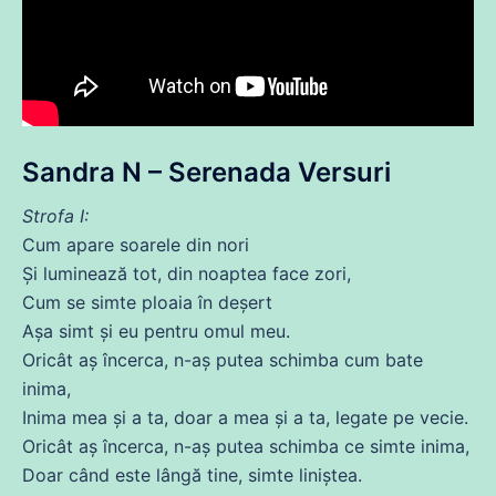
Sandra N – Serenada Versuri
Strofa I:
Cum apare soarele
din
nori
Și
luminează
tot
,
din
noaptea face zori,
Cum
se
simte ploaia în deșert
Așa simt și eu pentru omul meu.
Oricât aș încerca, n-aș putea schimba cum bate
inima
,
Inima
mea și a ta, doar a mea și a ta, legate pe vecie.
Oricât aș încerca, n-aș putea schimba
ce
simte
inima
,
Doar când este lângă tine, simte liniștea.