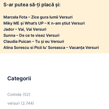
S-ar putea să-ți placă și:
Marcela Fota – Zice gura lumii Versuri
Miky ME și What’s UP – K n-am știut Versuri
Jador – Vai, Vai Versuri
Sunna – De ce te visez Versuri
Claudia Puican – Tu și eu Versuri
Alina Sorescu si Picii lu’ Soreasca – Vacanța Versuri
Categorii
Colinde
(52)
versuri
(2.744)