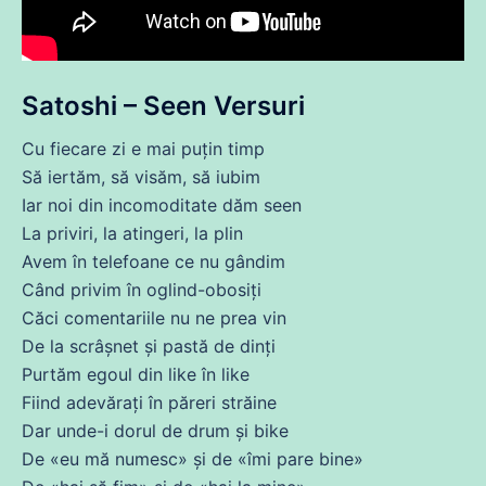
Satoshi – Seen Versuri
Cu fiecare zi e mai
puțin
timp
Să
iertăm, să visăm, să iubim
Iar noi
din
incomoditate dăm seen
La priviri, la atingeri, la plin
Avem în telefoane
ce
nu gândim
Când
privim
în oglind-obosiți
Căci comentariile nu
ne
prea
vin
De la scrâșnet și pastă
de
dinți
Purtăm egoul
din
like în like
Fiind adevărați în păreri străine
Dar unde-i dorul
de
drum
și bike
De «eu
mă
numesc» și
de
«îmi
pare
bine»