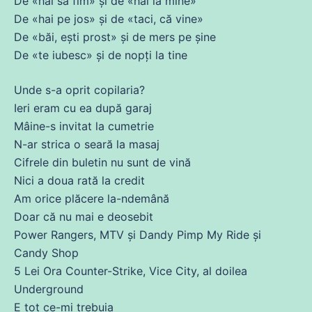
De «hai să fim» și
de
«hai la
mine
»
De «hai pe
jos
» și
de
«taci,
că
vine
»
De «băi, ești
prost
» și
de
mers pe șine
De «te
iubesc
» și
de
nopți la tine
Unde s-a oprit copilaria?
Ieri eram
cu
ea
după garaj
Mâine-s invitat la cumetrie
N-ar strica o seară la masaj
Cifrele
din
buletin nu sunt
de
vină
Nici a doua rată la credit
Am
orice plăcere la-ndemână
Doar
că
nu mai e deosebit
Power Rangers, MTV și Dandy Pimp My Ride și
Candy Shop
5 Lei Ora Counter-Strike, Vice City, al doilea
Underground
E
tot
ce
-mi trebuia