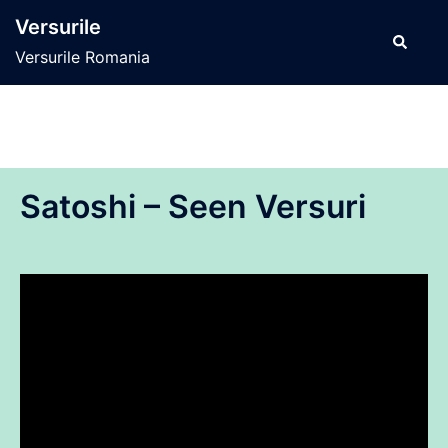
Sari
Versurile
la
Caută
Versurile Romania
conținut
Satoshi – Seen Versuri