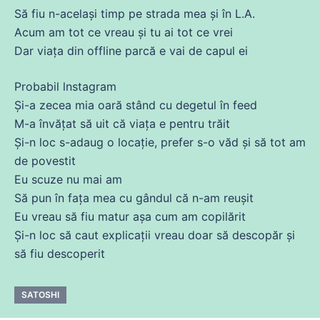
Să
fiu n-același timp pe strada mea și în L.A.
Acum
am
tot
ce
vreau și tu
ai
tot
ce
vrei
Dar
viața
din
offline parcă e vai
de
capul
ei
Probabil lnstagram
Și
-a zecea mia oară stând
cu
degetul în feed
M-a
învățat
să uit
că
viața
e pentru trăit
Și
-n loc s-adaug o locație, prefer s-o văd și să
tot
am
de
povestit
Eu scuze nu mai am
Să
pun în fața mea
cu
gândul
că
n-am reușit
Eu vreau să fiu matur
așa
cum am copilărit
Și
-n loc să caut explicații vreau doar să descopăr și
să fiu descoperit
SATOSHI