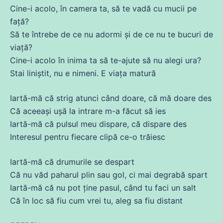
Cine
-i acolo, în camera ta, să te vadă
cu
mucii pe
față?
Să
te întrebe
de
ce
nu adormi și
de
ce
nu te bucuri
de
viață?
Cine
-i acolo în
inima
ta să te-ajute să nu alegi ura?
Stai liniștit, nu e
nimeni
. E
viața
matură
Iartă-
mă
că
strig atunci când
doare
,
că
mă
doare
des
Că
aceeași ușă la intrare m-a făcut să ies
Iartă-
mă
că
pulsul meu dispare,
că
dispare des
Interesul pentru fiecare
clipă
ce
-o trăiesc
Iartă-
mă
că
drumurile
se
despart
Că
nu văd
paharul
plin sau gol, ci mai degrabă spart
Iartă-
mă
că
nu pot
ține
pasul, când tu faci un salt
Că
în loc să fiu cum vrei tu, aleg
sa
fiu distant