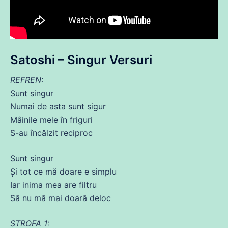
Satoshi – Singur Versuri
REFREN:
Sunt
singur
Numai
de
asta
sunt sigur
Mâinile mele în friguri
S-au încălzit reciproc
Sunt
singur
Și
tot
ce
mă
doare
e simplu
Iar
inima
mea are filtru
Să
nu
mă
mai doară
deloc
STROFA 1: