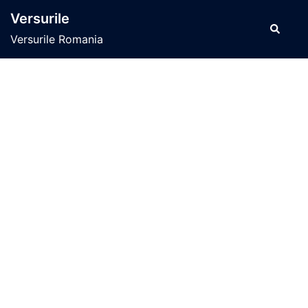
Sari
Versurile
la
Caută
Versurile Romania
conținut