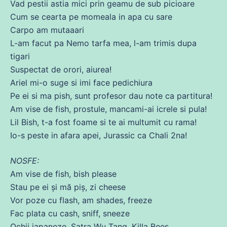
Vad pestii astia mici prin geamu
de
sub
picioare
Cum
se
cearta pe momeala in apa
cu
sare
Carpo am mutaaari
L-am facut pa Nemo tarfa mea, l-am trimis dupa
tigari
Suspectat
de
orori, aiurea!
Ariel mi-o suge si imi face pedichiura
Pe
ei si
ma
pish, sunt profesor
dau
note ca partitura!
Am
vise
de
fish, prostule, mancami-
ai
icrele si pula!
Lil Bish, t-a
fost
foame si te
ai
multumit
cu
rama!
Io-s
peste
in afara apei, Jurassic ca Chali 2na!
NOSFE:
Am
vise
de
fish, bish please
Stau pe ei și
mă
piș, zi cheese
Vor poze
cu
flash, am shades, freeze
Fac plata
cu
cash, sniff, sneeze
Ochii japaneze, Șatra Wu Tang, Killa Bees