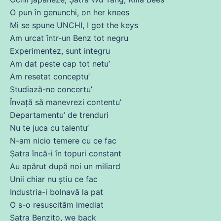
O pun în genunchi, on her knees
Mi
se
spune
UNCHI, I got the keys
Am
urcat într-un Benz
tot
negru
Experimentez, sunt integru
Am
dat
peste
cap
tot
netu’
Am
resetat conceptu’
Studiază-
ne
concertu’
Învață să manevrezi contentu’
Departamentu’
de
trenduri
Nu
te juca
cu
talentu’
N-am nicio temere
cu
ce
fac
Șatra
încă
-i în topuri constant
Au apărut după noi un miliard
Unii
chiar
nu știu
ce
fac
Industria-i bolnavă la pat
O s-o resuscităm imediat
Șatra Benzito, we back