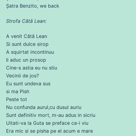
Șatra Benzito, we back
Strofa Cătă Lean:
A
venit
Cătă Lean
Si sunt dulce sirop
A squirtat incontinuu
Ii aduc un prosop
Cine
-s astia eu nu stiu
Vecinii
de
jos
?
Eu sunt
undeva
sus
si
ma
Pish
Peste
tot
Nu
confunda aurul,
cu
dusul auriu
Sunt definitiv mort, m-au adus in sicriu
Uitati-
va
la Guta
se
preface
ca-i viu
Era
mic
si
se
pisha pe el
acum
e mare