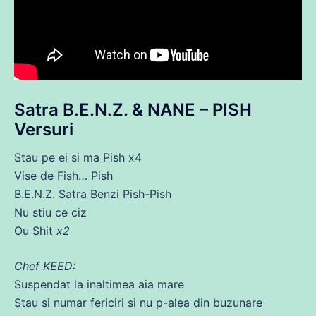
Satra B.E.N.Z. & NANE – PISH
Versuri
Stau pe ei si
ma
Pish x4
Vise
de
Fish… Pish
B.E.N.Z. Satra Benzi Pish-Pish
Nu
stiu
ce
ciz
Ou Shit
x2
Chef KEED:
Suspendat la inaltimea aia mare
Stau si numar fericiri si nu p-alea
din
buzunare