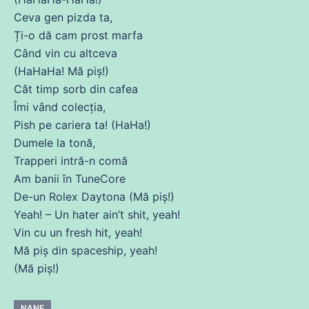
Ceva gen pizda ta,
Ți-o dă cam
prost
marfa
Când vin
cu
altceva
(HaHaHa!
Mă
piș!)
Cât timp sorb
din
cafea
Îmi vând colecția,
Pish pe cariera ta! (HaHa!)
Dumele la tonă,
Trapperi intră-n comă
Am
banii
în TuneCore
De-un Rolex Daytona (
Mă
piș!)
Yeah! – Un hater ain’t shit, yeah!
Vin
cu
un fresh hit, yeah!
Mă
piș
din
spaceship, yeah!
(
Mă
piș!)
NANE