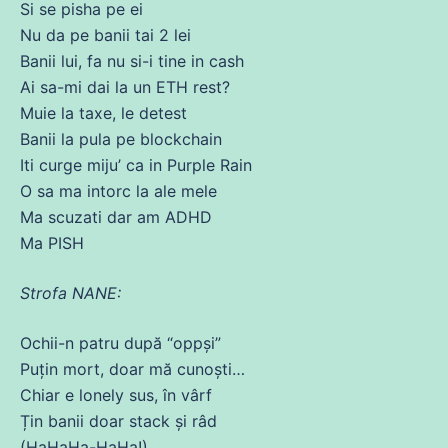
Si
se
pisha pe ei
Nu
da pe
banii
tai 2
lei
Banii lui, fa nu si-i tine in cash
Ai
sa
-mi
dai
la un ETH rest?
Muie la taxe, le detest
Banii la pula pe blockchain
Iti curge miju’ ca in Purple Rain
O
sa
ma
intorc la ale mele
Ma scuzati dar am ADHD
Ma PISH
Strofa NANE:
Ochii-n patru după “oppși”
Puțin mort, doar
mă
cunoști…
Chiar e lonely
sus
, în vârf
Țin
banii
doar stack și râd
(HaHaHa-HaHa!)