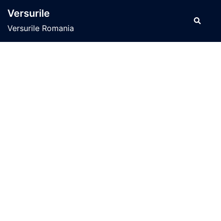
Sari
Versurile
la
Caută
Versurile Romania
conținut