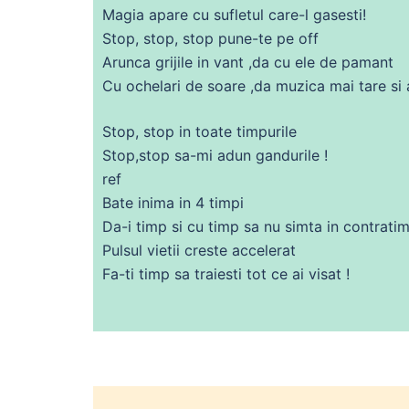
Magia apare
cu
sufletul
care
-l gasesti!
Stop, stop, stop pune-te pe off
Arunca grijile in vant ,da
cu
ele
de
pamant
Cu ochelari
de
soare ,da muzica mai
tare
si 
Stop, stop in toate timpurile
Stop,stop
sa
-mi adun gandurile !
ref
Bate
inima
in 4 timpi
Da-i timp si
cu
timp
sa
nu simta in contrati
Pulsul vietii creste accelerat
Fa-ti timp
sa
traiesti
tot
ce
ai
visat !