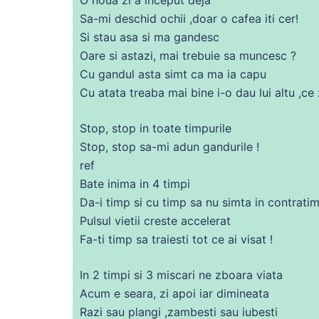
Sa-mi deschid ochii ,doar o cafea iti cer!
Si stau asa si
ma
gandesc
Oare si astazi, mai
trebuie
sa
muncesc ?
Cu gandul
asta
simt ca
ma
ia capu
Cu atata treaba mai bine i-o
dau
lui altu ,
ce
Stop, stop in toate timpurile
Stop, stop
sa
-mi adun gandurile !
ref
Bate
inima
in 4 timpi
Da-i timp si
cu
timp
sa
nu simta in contrati
Pulsul vietii creste accelerat
Fa-ti timp
sa
traiesti
tot
ce
ai
visat !
In 2 timpi si 3 miscari
ne
zboara viata
Acum
e seara, zi apoi iar dimineata
Razi sau plangi ,zambesti sau iubesti