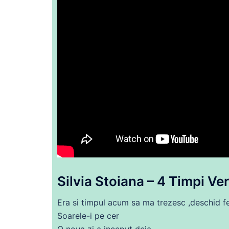
Silvia Stoiana – 4 Timpi Ver
Era si timpul
acum
sa
ma
trezesc
,deschid f
Soarele-i pe cer
O noua zi a inceput deja