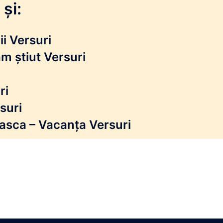
și:
i Versuri
m știut Versuri
ri
suri
reasca – Vacanța Versuri