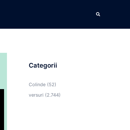
Caută
Categorii
Colinde
(52)
versuri
(2.744)