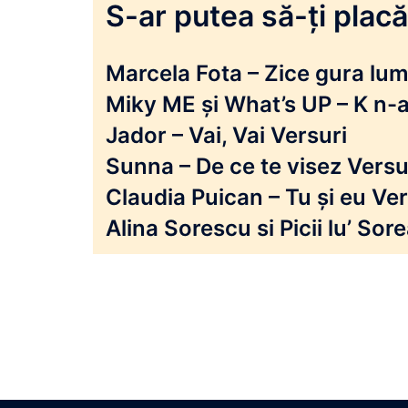
S-ar putea să-ți placă 
Marcela Fota – Zice gura lumi
Miky ME și What’s UP – K n-a
Jador – Vai, Vai Versuri
Sunna – De ce te visez Versu
Claudia Puican – Tu și eu Ver
Alina Sorescu si Picii lu’ So