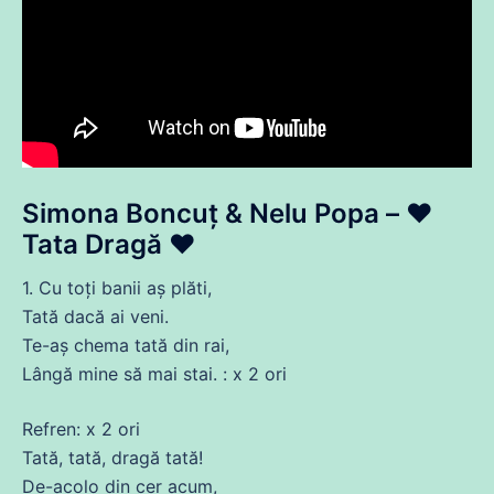
Simona Boncuț & Nelu Popa – ❤️
Tata Dragă ❤️
1. Cu toți
banii
aș plăti,
Tată dacă
ai
veni.
Te-aș chema tată
din
rai,
Lângă
mine
să mai
stai
. : x 2 ori
Refren: x 2 ori
Tată, tată,
dragă
tată!
De-acolo
din
cer
acum
,