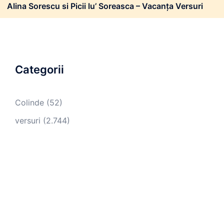
Alina Sorescu si Picii lu’ Soreasca – Vacanța Versuri
Categorii
Colinde
(52)
versuri
(2.744)