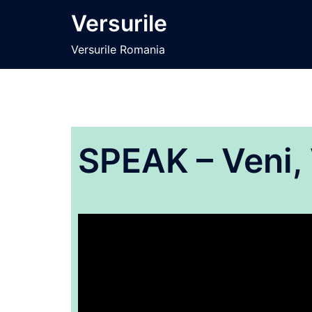
Sari
Versurile
la
conținut
Versurile Romania
SPEAK – Veni, V