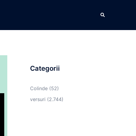
Caută
Categorii
Colinde
(52)
versuri
(2.744)