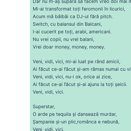
Dar nu m-aș supăra să
facem
vreo
doi
mai m
Mi-
ai
transformat toți feromonii în licurici,
Acum
mă
bâlbâi ca DJ-ul
fără
pitch.
Switch,
cu
balansul
din
Balcani,
I-
ai
cucerit pe toți, arabi,
americani
.
Nu
vrei copii, nu vrei balani,
Vrei doar money, money, money.
Veni, vidi, vici, mi-
ai
luat pe rând amicii,
Ai făcut
ce
-
ai
făcut și-am rămas numai
cu
vi
Veni, vidi, vici, nu-i ok, orice
ai
zice,
Ai făcut
ce
-
ai
făcut și-
ai
ajuns la toți șeicii.
Veni, vidi, vici.
Superstar,
O arde pe tequila și dansează murdar,
Șampanie și-un plic,românca e nebună,
Veni, vidi, vici.