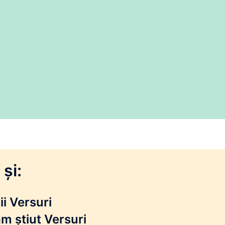
și:
i Versuri
m știut Versuri