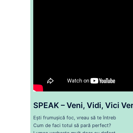
SPEAK – Veni, Vidi, Vici Ve
Ești frumușică
foc
, vreau să te
întreb
Cum
de
faci
totul
să pară
perfect
?
Lumea
vorbește
mult doar
cu
defect,