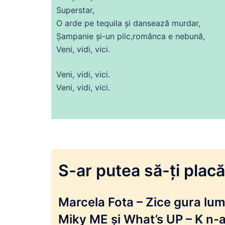
Superstar,
O arde pe tequila și dansează murdar,
Șampanie și-un plic,românca e nebună,
Veni, vidi, vici.
Veni, vidi, vici.
Veni, vidi, vici.
S-ar putea să-ți placă 
Marcela Fota – Zice gura lumi
Miky ME și What’s UP – K n-a