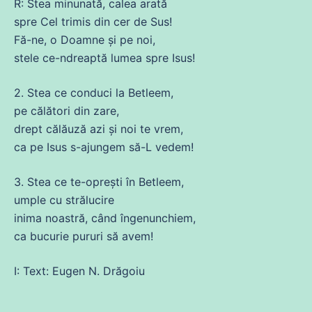
R: Stea minunată, calea arată
spre Cel trimis
din
cer
de
Sus!
Fă-
ne
, o Doamne și pe noi,
stele
ce
-ndreaptă
lumea
spre Isus!
2. Stea
ce
conduci la Betleem,
pe călători
din
zare,
drept călăuză azi și noi te vrem,
ca pe Isus s-ajungem să-L
vedem
!
3. Stea
ce
te-oprești în Betleem,
umple
cu
strălucire
inima
noastră, când îngenunchiem,
ca bucurie pururi să avem!
I: Text: Eugen N. Drăgoiu