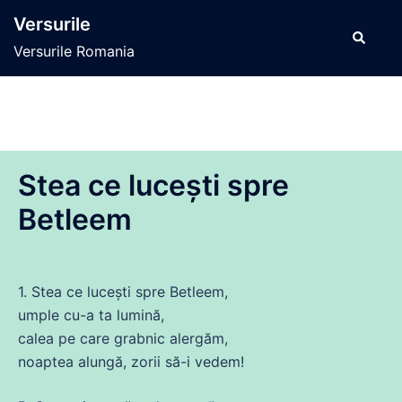
Sari
Versurile
la
Caută
Versurile Romania
conținut
Stea ce lucești spre
Betleem
1. Stea
ce
lucești spre Betleem,
umple
cu
-a ta
lumină
,
calea pe
care
grabnic alergăm,
noaptea alungă, zorii să-i
vedem
!