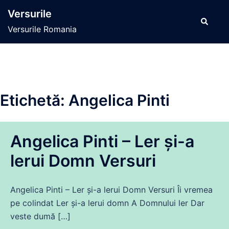
Sari
Versurile
la
Caută
Versurile Romania
conținut
Etichetă:
Angelica Pinti
Angelica Pinti – Ler și-a
lerui Domn Versuri
Angelica Pinti – Ler și-a lerui Domn Versuri Îi vremea
pe colindat Ler și-a lerui domn A Domnului ler Dar
veste dumă […]