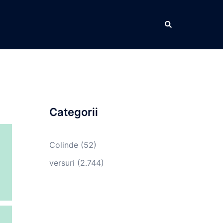
Caută
Categorii
Colinde
(52)
versuri
(2.744)