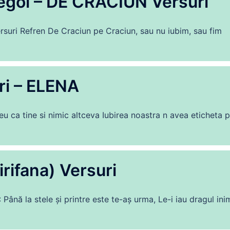
eregoi – DE CRĂCIUN Versuri
rsuri Refren De Craciun pe Craciun, sau nu iubim, sau fim
ri – ELENA
 ca tine si nimic altceva Iubirea noastra n avea eticheta 
rifana) Versuri
 Până la stele și printre este te-aș urma, Le-i iau dragul inim