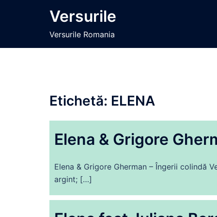
Sari
Versurile
la
conținut
Versurile Romania
Etichetă:
ELENA
Elena & Grigore Gherm
Elena & Grigore Gherman – Îngerii colindă Ver
argint; […]