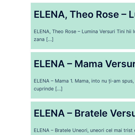
ELENA, Theo Rose – L
ELENA, Theo Rose – Lumina Versuri Tini hii lu
zana […]
ELENA – Mama Versur
ELENA – Mama 1. Mama, into nu ți-am spus, A
cuprinde […]
ELENA – Bratele Versu
ELENA – Bratele Unеоrі, unеоrі сеl mаі trіѕt 