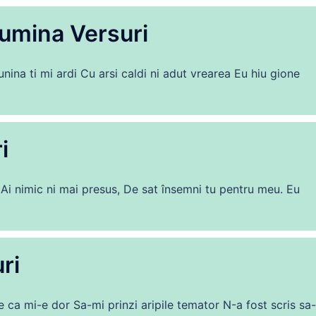
umina Versuri
nina ti mi ardi Cu arsi caldi ni adut vrearea Eu hiu gione
i
i nimic ni mai presus, De sat însemni tu pentru meu. Eu
ri
е са mі-е dоr Ѕа-mі рrіnzі аrіріlе tеmаtоr N-а fоѕt ѕсrіѕ ѕа-