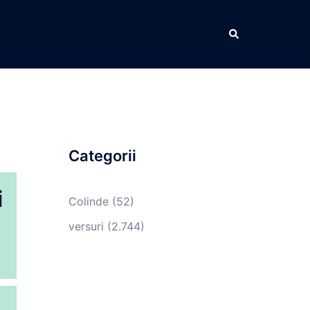
Caută
Categorii
i
Colinde
(52)
versuri
(2.744)