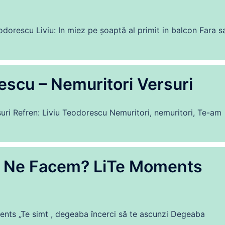
eodorescu Liviu: In miez pe şoaptă al primit in balcon Fara s
scu – Nemuritori Versuri
ri Refren: Liviu Teodorescu Nemuritori, nemuritori, Te-am
e Ne Facem? LiTe Moments
ts „Te simt , degeaba încerci să te ascunzi Degeaba