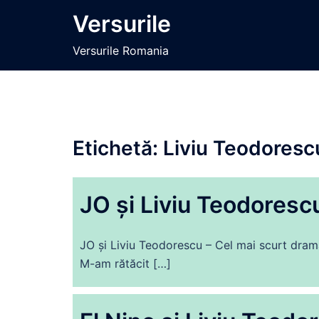
Sari
Versurile
la
conținut
Versurile Romania
Etichetă:
Liviu Teodoresc
JO și Liviu Teodoresc
JO și Liviu Teodorescu – Cel mai scurt drama
M-am rătăcit […]