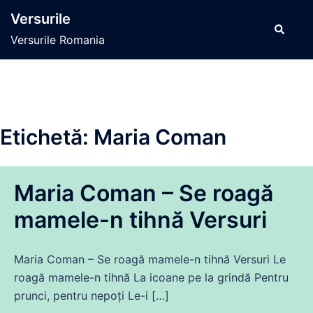
Sari
Versurile
la
Caută
Versurile Romania
conținut
Etichetă:
Maria Coman
Maria Coman – Se roagă
mamele-n tihnă Versuri
Maria Coman – Se roagă mamele-n tihnă Versuri Le
roagă mamele-n tihnă La icoane pe la grindă Pentru
prunci, pentru nepoți Le-i […]