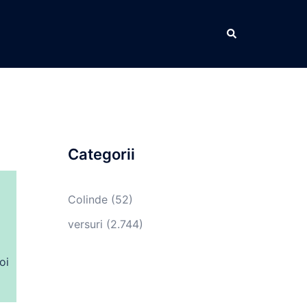
Caută
Categorii
Colinde
(52)
versuri
(2.744)
oi