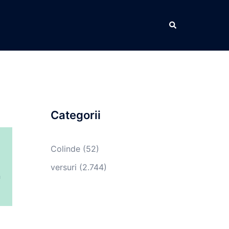
Caută
Categorii
Colinde
(52)
versuri
(2.744)
n