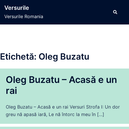
Sari
Versurile
la
Caută
Versurile Romania
conținut
Etichetă:
Oleg Buzatu
Oleg Buzatu – Acasă e un
rai
Oleg Buzatu – Acasă e un rai Versuri Strofa I: Un dor
greu nă apasă iară, Le nă întorc la meu în […]