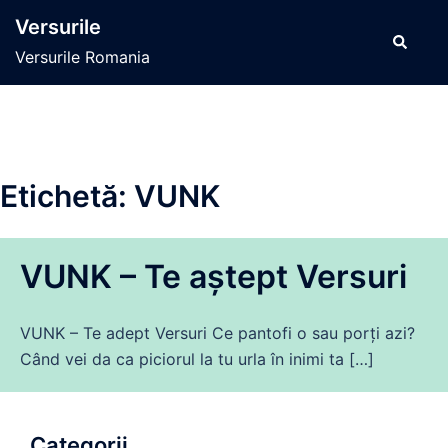
Sari
Versurile
la
Caută
Versurile Romania
conținut
Etichetă:
VUNK
VUNK – Te aștept Versuri
VUNK – Te adept Versuri Ce pantofi o sau porți azi?
Când vei da ca piciorul la tu urla în inimi ta […]
Categorii