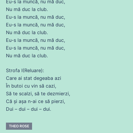
Eu-s la muncă, nu
mă
duc
,
Nu
mă
duc
la club.
Eu-s la muncă, nu
mă
duc
,
Eu-s la muncă, nu
mă
duc
,
Nu
mă
duc
la club.
Eu-s la muncă, nu
mă
duc
,
Eu-s la muncă, nu
mă
duc
,
Nu
mă
duc
la club.
Strofa I(Reluare):
Care
ai
stat degeaba azi
În butoi
cu
vin să cazi,
Să
te scalzi, să te dezmierzi,
Că
și
așa
n-
ai
ce
să pierzi,
Dui – dui – dui – dui.
THEO ROSE