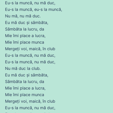
Eu-s la muncă, nu
mă
duc
,
Eu-s la muncă, eu-s la muncă,
Nu
mă
, nu
mă
duc
.
Eu
mă
duc
și sâmbăta,
Sâmbăta la lucru, da
Mie îmi place a lucra,
Mie îmi place munca
Mergeți
voi
, maică, în club
Eu-s la muncă, nu
mă
duc
,
Eu-s la muncă, nu
mă
duc
,
Nu
mă
duc
la club.
Eu
mă
duc
și sâmbăta,
Sâmbăta la lucru, da
Mie îmi place a lucra,
Mie îmi place munca
Mergeți
voi
, maică, în club
Eu-s la muncă, nu
mă
duc
,