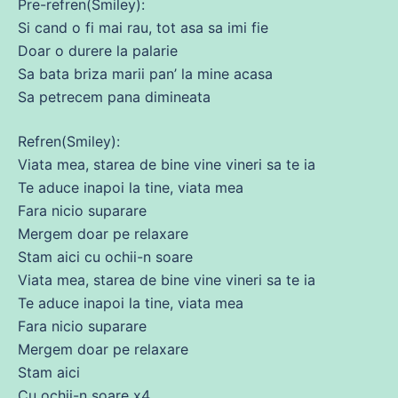
Pre-refren(Smiley):
Si
cand
o
fi
mai
rau
,
tot
asa
sa
imi fie
Doar o durere la palarie
Sa bata briza marii pan’ la
mine
acasa
Sa petrecem pana dimineata
Refren(Smiley):
Viata mea, starea
de
bine
vine
vineri
sa
te ia
Te aduce inapoi la tine, viata mea
Fara nicio suparare
Mergem doar pe relaxare
Stam aici
cu
ochii-n soare
Viata mea, starea
de
bine
vine
vineri
sa
te ia
Te aduce inapoi la tine, viata mea
Fara nicio suparare
Mergem doar pe relaxare
Stam aici
Cu ochii-n soare x4