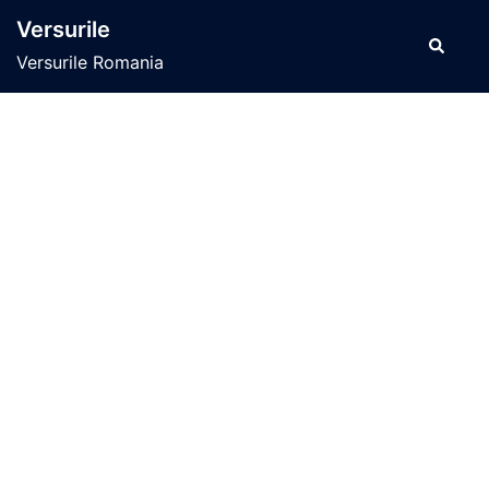
Sari
Versurile
la
Caută
Versurile Romania
conținut