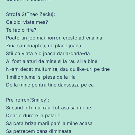
Strofa 2(Theo Zeciu):
Ce zici viata mea?
Te fac o fifa?
Poate
-un joc mai horror, creste adrenalina
Ziua sau noaptea,
ne
place joaca
Stii ca viata e o joaca darla-darla-da
Ai
fost
alaturi
de
mine
si la
rau
si la bine
N-am
decat
multumire,
dau
cu
like-uri pe tine
1 milion juma’ si piesa
de
la Ha
De la
mine
pentru tine danseaza pe
ea
Pre-refren(Smiley):
Si
cand
o
fi
mai
rau
,
tot
asa
sa
imi fie
Doar o durere la palarie
Sa bata briza marii pan’ la
mine
acasa
Sa petrecem pana dimineata