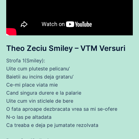
Theo Zeciu Smiley – VTM Versuri
Strofa 1(Smiley):
Uite cum pluteste pelicanu’
Baietii au incins deja grataru’
Ce-mi place viata mie
Cand singura durere e la palarie
Uite cum vin sticlele
de
bere
O
fata
aproape dezbracata vrea
sa
mi
se
-ofere
N-o las pe altadata
Ca
treaba e deja pe jumatate rezolvata