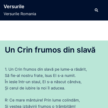
Sari
Versurile
la
Caută
Versurile Romania
conținut
Un Crin frumos din slavă
1. Un Crin frumos
din
slavă pe
lume
-a răsărit,
Să
fie-al nostru frate, Isus El s-a numit.
În iesle într-un staul, El s-a născut
cândva
,
Și
cerul
de
iubire
la noi
îl
aducea.
R: Ce mare mântuire! Prin
lume
colindăm,
Și
vestea izbăvirii frumos o trâmbiţăm!