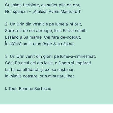
Cu
inima
fierbinte,
cu
suflet
plin
de
dor,
Noi spunem – „Aleluia! Avem Mântuitor!”
2. Un Crin
din
veșnicie pe
lume
a-nflorit,
Spre-a
fi
de
noi aproape, Isus El s-a numit.
Lăsând a Sa mărire, Cel
fără
de
-nceput,
În sfântă umilire un Rege S-a născut.
3. Un Crin
venit
din
glorii pe
lume
-a-nmiresmat,
Căci Pruncul cel
din
iesle, e Domn și Împărat!
La fel ca altădată, și azi
se
naşte iar
În inimile noastre, prin minunatul har.
I: Text: Benone Burtescu