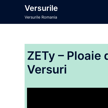
Sari
Versurile
la
conținut
Versurile Romania
ZETy – Ploaie 
Versuri