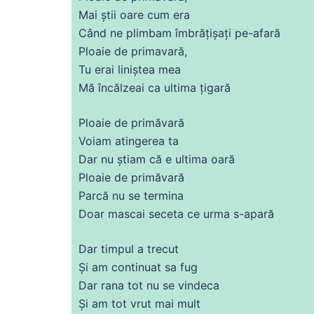
Mai știi oare cum
era
Când
ne
plimbam îmbrățișați pe-afară
Ploaie
de
primavară,
Tu
erai liniștea mea
Mă
încălzeai ca
ultima
țigară
Ploaie
de
primăvară
Voiam atingerea ta
Dar nu știam
că
e
ultima
oară
Ploaie
de
primăvară
Parcă nu
se
termina
Doar mascai seceta
ce
urma s-
apară
Dar timpul a
trecut
Și
am continuat
sa
fug
Dar
rana
tot
nu
se
vindeca
Și
am
tot
vrut
mai mult