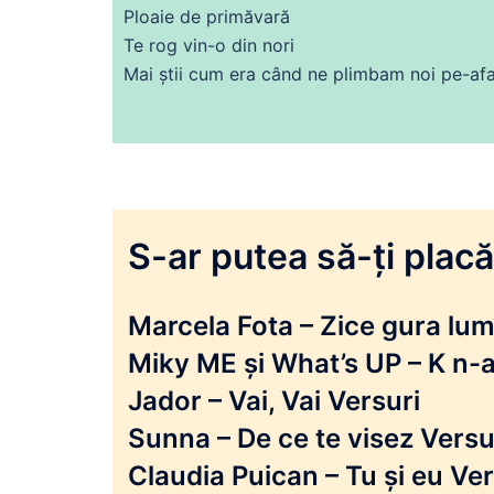
Ploaie
de
primăvară
Te
rog
vin-o
din
nori
Mai știi cum
era
când
ne
plimbam noi pe-af
S-ar putea să-ți placă 
Marcela Fota – Zice gura lumi
Miky ME și What’s UP – K n-a
Jador – Vai, Vai Versuri
Sunna – De ce te visez Versu
Claudia Puican – Tu și eu Ver