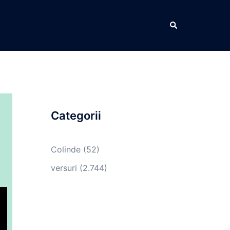
Caută
Categorii
Colinde
(52)
versuri
(2.744)