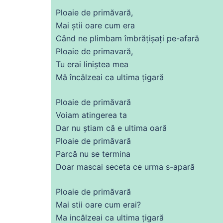
Ploaie
de
primăvară,
Mai știi oare cum
era
Când
ne
plimbam îmbrățișați pe-afară
Ploaie
de
primavară,
Tu
erai liniștea mea
Mă
încălzeai ca
ultima
țigară
Ploaie
de
primăvară
Voiam atingerea ta
Dar nu știam
că
e
ultima
oară
Ploaie
de
primăvară
Parcă nu
se
termina
Doar mascai seceta
ce
urma s-
apară
Ploaie
de
primăvară
Mai stii oare cum erai?
Ma incălzeai ca
ultima
țigară