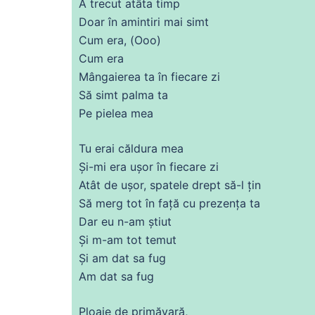
A
trecut
atâta timp
Doar în amintiri mai simt
Cum
era
, (Ooo)
Cum
era
Mângaierea ta în fiecare zi
Să
simt palma ta
Pe
pielea mea
Tu
erai căldura mea
Și
-mi
era
ușor în fiecare zi
Atât
de
ușor, spatele drept să-l țin
Să
merg
tot
în față
cu
prezența ta
Dar eu n-am știut
Și
m-am
tot
temut
Și
am
dat
sa
fug
Am
dat
sa
fug
Ploaie
de
primăvară,