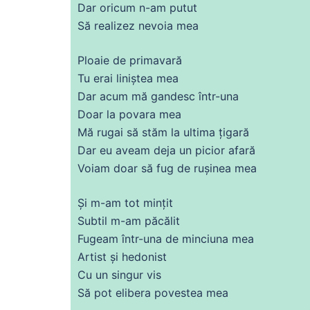
Dar oricum n-am putut
Să
realizez nevoia mea
Ploaie
de
primavară
Tu
erai liniștea mea
Dar
acum
mă
gandesc într-una
Doar la povara mea
Mă
rugai să stăm la
ultima
țigară
Dar eu aveam deja un picior afară
Voiam doar să
fug
de
rușinea mea
Și
m-am
tot
mințit
Subtil m-am păcălit
Fugeam într-una
de
minciuna mea
Artist și hedonist
Cu un
singur
vis
Să
pot elibera povestea mea