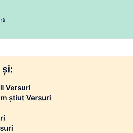
ară
și:
i Versuri
m știut Versuri
ri
suri